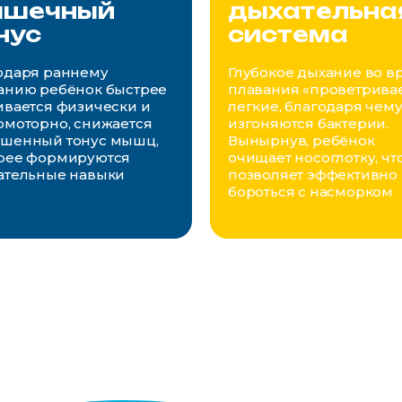
шечный
дыхательна
нус
система
одаря раннему
Глубокое дыхание во в
анию ребёнок быстрее
плавания «проветрива
ивается физически и
легкие, благодаря чем
омоторно, снижается
изгоняются бактерии.
шенный тонус мышц,
Вынырнув, ребёнок
рее формируются
очищает носоглотку, чт
ательные навыки
позволяет эффективно
бороться с насморком