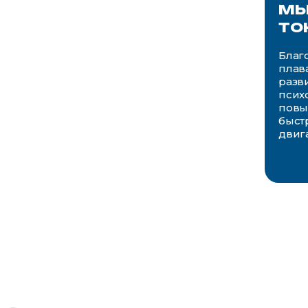
мы
то
Благ
плав
разв
псих
повы
быст
двиг