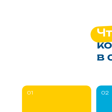
Чт
ко
в 
01
02