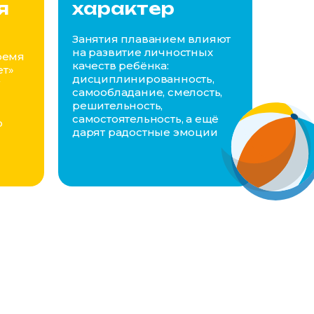
я
характер
Занятия плаванием влияют
на развитие личностных
ремя
качеств ребёнка:
ет»
дисциплинированность,
у
самообладание, смелость,
решительность,
самостоятельность, а ещё
о
дарят радостные эмоции