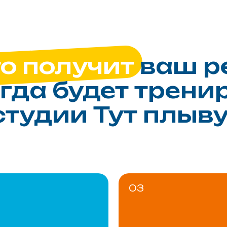
о получит
ваш р
гда будет трени
студии Тут плыв
03