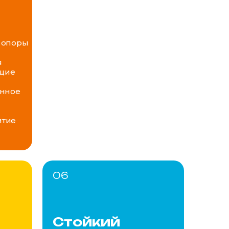
т опоры
я
щие
янное
итие
06
Стойкий