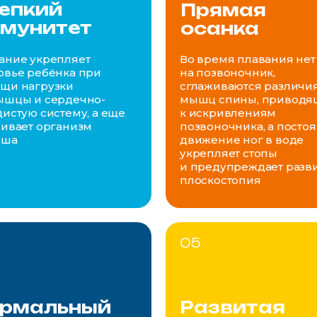
епкий
Прямая
мунитет
осанка
ание укрепляет
Во время плавания не
овье ребёнка при
на позвоночник,
щи нагрузки
сглаживаются различи
ышцы и сердечно-
мышц спины, приводя
дистую систему, а еще
к искривлениям
ливает организм
позвоночника, а посто
ыша
движение ног в воде
укрепляет стопы
и предупреждает разв
плоскостопия
05
рмальный
Развитая