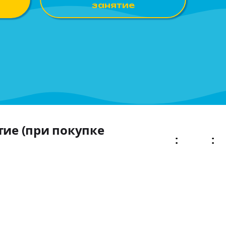
занятие
тие (при покупке
2
01
:
:
ДНЯ
ЧАС
М