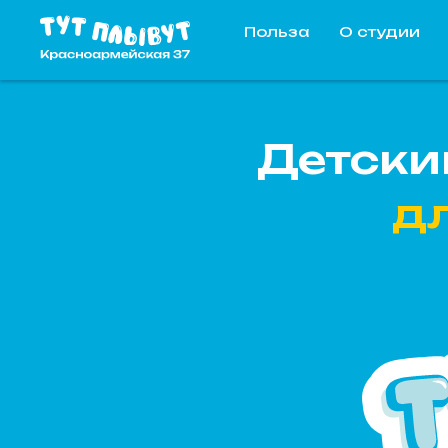
Польза
О студии
Детски
дл