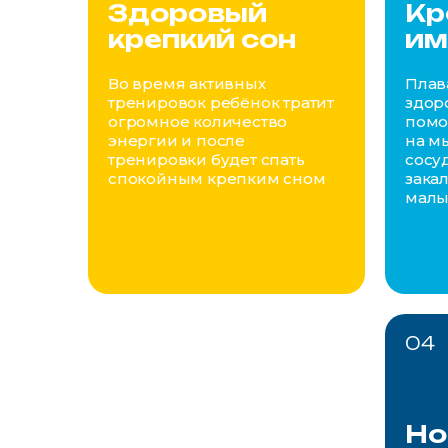
Здоровый
Кр
крепкий сон
им
Во время активных
Плав
тренировок ребёнок тратит
здор
огромное количество
помо
энергии и после
на м
тренировки будет спать
сосу
спокойным крепким сном
зака
мал
04
Но